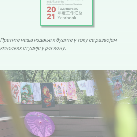
Пратите наша издања и будите у току са развојем
кинеских студија у региону.