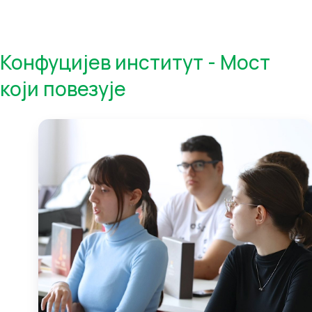
Конфуцијев институт - Mост
који повезује