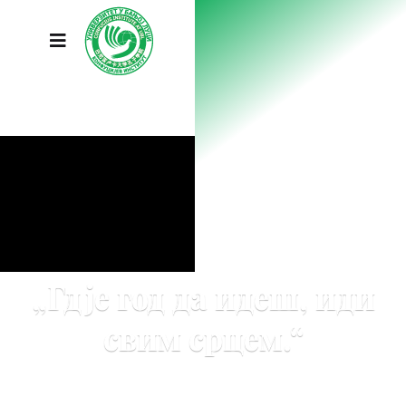
„Гдје год да идеш, иди
свим срцем.“