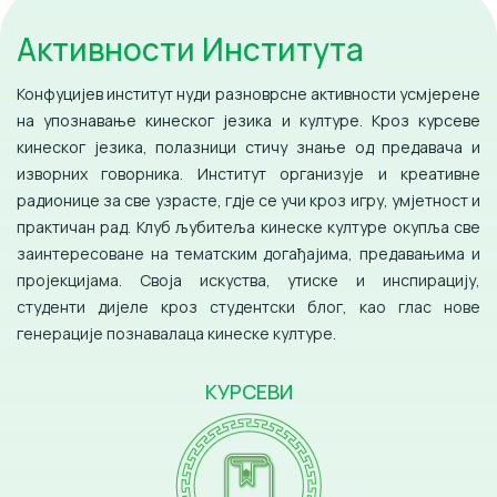
Активности Института
Конфуцијев институт нуди разноврсне активности усмјерене
на упознавање кинеског језика и културе. Кроз курсеве
кинеског језика, полазници стичу знање од предавача и
изворних говорника. Институт организује и креативне
радионице за све узрасте, гдје се учи кроз игру, умјетност и
практичан рад. Клуб љубитеља кинеске културе окупља све
заинтересоване на тематским догађајима, предавањима и
пројекцијама. Своја искуства, утиске и инспирацију,
студенти дијеле кроз студентски блог, као глас нове
генерације познавалаца кинеске културе.
КУРСЕВИ