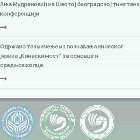
Ања Мудреновић на Шестој београдској тинк тенк
конференцији
Одржано такмичење из познавања кинеског
језика „Кинески мост“ за основце и
средњошколце