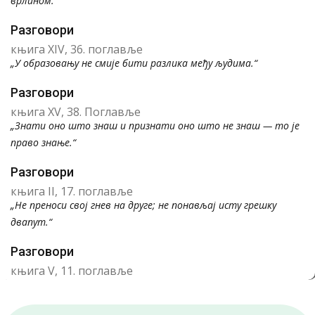
врлином.“
Разговори
књига XIV, 36. поглавље
„У образовању не смије бити разлика међу људима.“
Разговори
књига XV, 38. Поглавље
„Знати оно што знаш и признати оно што не знаш — то је
право знање.“
Разговори
књига II, 17. поглавље
„Не преноси свој гнев на друге; не понављај исту грешку
двапут.“
Разговори
књига V, 11. поглавље