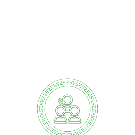
Конфуцијев институт Универзитета у Бањој Луци – ваше мјесто
за упознавање кинеског језика, културе и традиције, основано с
циљем повезивања два народа од децембра 2017. године.
КУЛТУРОЛОШКА ПОВЕЗНИЦА