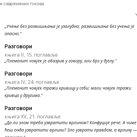
и савремених токова.
„Учење без размишљања је узалудно; размишљање без учења је
опасно.“
Разговори
књига II, 15. поглавље
„Племенит човјек је обазрив у говору, али брз у дјелу.“
Разговори
књига IV, 24. поглавље
„Племенит човјек тражи кривицу у себи; мали човјек тражи
кривца у другима.“
Разговори
књига XV, 21. поглавље
„Да ли злом треба узвратити врлином? Конфуције рече: А чиме
ћеш онда узвратити врлини? Зло узврати правдом, а врлину —