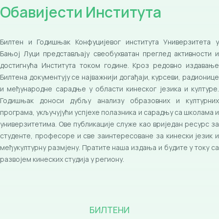
Обавијести Института
Билтен и Годишњак Конфуцијевог института Универзитета у
Бањој Луци представљају свеобухватан преглед активности и
достигнућа Института током године. Кроз редовно издавање
Билтена документују се најважнији догађаји, курсеви, радионице
и међународне сарадње у области кинеског језика и културе.
Годишњак доноси дубљу анализу образовних и културних
програма, укључујући успјехе полазника и сарадњу са школама и
универзитетима. Ове публикације служе као вриједан ресурс за
студенте, професоре и све заинтересоване за кинески језик и
међукултурну размјену. Пратите наша издања и будите у току са
развојем кинеских студија у региону.
БИЛТЕНИ