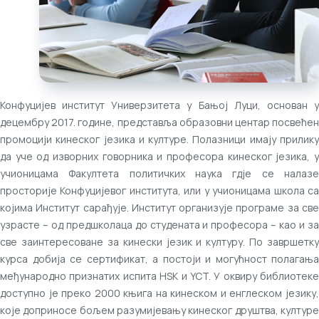
Конфуцијев институт Универзитета у Бањој Луци, основан у
децембру 2017. године, представља образовни центар посвећен
промоцији кинеског језика и културе. Полазници имају прилику
да уче од изворних говорника и професора кинеског језика, у
учионицама Факултета политичких наука гдје се налазе
просторије Конфуцијевог института, или у учионицама школа са
којима Институт сарађује. Институт организује програме за све
узрасте – од предшколаца до студената и професора – као и за
све заинтересоване за кинески језик и културу. По завршетку
курса добија се сертификат, а постоји и могућност полагања
међународно признатих испита HSK и YCT. У оквиру библиотеке
доступно је преко 2000 књига на кинеском и енглеском језику,
које доприносе бољем разумијевању кинеског друштва, културе