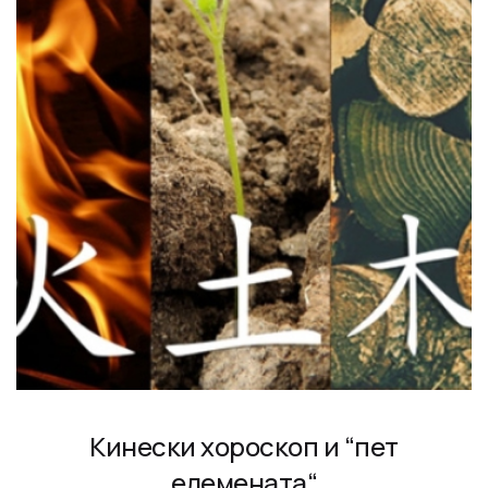
Кинески хороскоп и “пет
елемената“