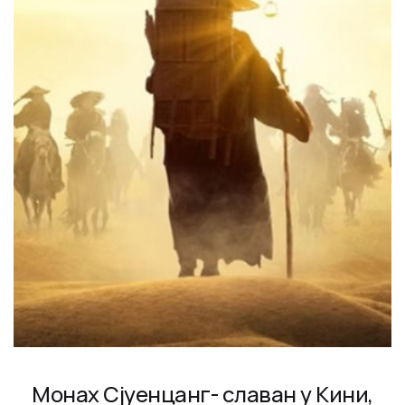
Монах Сјуенцанг- славан у Кини,