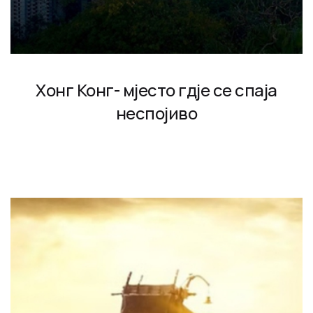
Хонг Конг- мјесто гдје се спаја
неспојиво