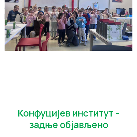
Конфуцијев институт -
задње објављено