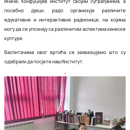
Иначе, Конфуцијев институт својим суграђанима, а
посебно дјеци, радо организује различите
едукативне и интерактивне радионице, на којима
могу да се упознају са различитим аспектима кинеске
културе.
Васпитачима овог вртића се захваљујемо што су
одабрали да посјете наш Институт.
+