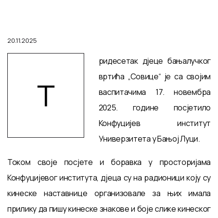
20.11.2025
ридесетак дјеце бањалучког
вртића „Совице“ је са својим
Т
васпитачима 17. новембра
2025. године посјетило
Конфуцијев институт
Универзитета у Бањој Луци.
Током своје посјете и боравка у просторијама
Конфуцијевог института, дјеца су на радионици коју су
кинеске наставнице организовале за њих имала
прилику да пишу кинеске знакове и боје слике кинеског