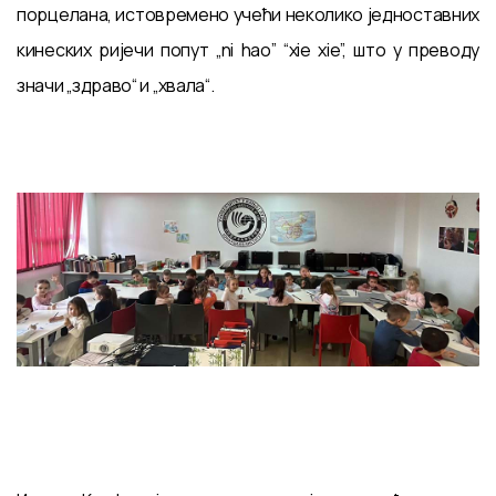
порцелана, истовремено учећи неколико једноставних
кинеских ријечи попут „ni hao” “xie xie”, што у преводу
значи „здраво“ и „хвала“.