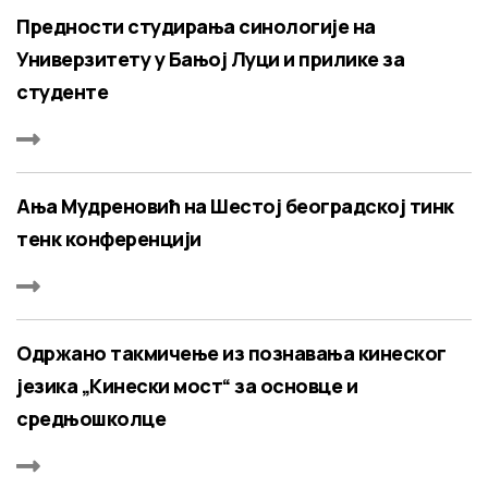
Предности студирања синологије на
Универзитету у Бањој Луци и прилике за
студенте
Ања Мудреновић на Шестој београдској тинк
тенк конференцији
Одржано такмичење из познавања кинеског
језика „Кинески мост“ за основце и
средњошколце